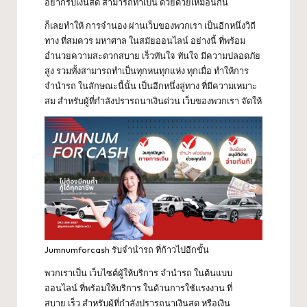
อยาก
รับเงิน
สด
สามารถ
ทำเป็น
ด้วย
ด้วยเหมือนกัน
ก็เลย
ทำให้
การ
จำนอง
ผ่าน
เว็บ
ของ
พวกเรา
เป็น
อีก
หนึ่ง
วิถี
ทาง
ที่
สมควร
มหาศาล
ใน
สมัย
ออนไลน์
อย่างนี้
ที่
พร้อม
อำนวยความสะดวก
สบาย
เร็วทันใจ
ทันใจ
มี
ความปลอดภัย
สูง
รวมทั้ง
สามารถ
ทำเป็น
ทุกหนทุกแห่ง
ทุกเมื่อ
ทำให้
การ
จำนำรถ
ใน
ลักษณะนี้
นั้น
เป็น
อีก
หนึ่ง
ลู่ทาง
ที่
มี
ความเหมาะ
สม
สำหรับ
ผู้ที่
กำลัง
ปรารถนา
เงิน
ด่วน
เว็บ
ของ
พวกเรา
จัด
ให้
Jumnumforcash
รับ
จำนำรถ
ที่
ก้าว
ไป
อีก
ขั้น
พวกเรา
เป็น
เว็บไซต์
ผู้ให้บริการ
จำนำรถ
ใน
ต้นแบบ
ออนไลน์
ที่
พร้อม
ให้บริการ
ในด้าน
การใช้แรงงาน
ที่
สบาย
เร็ว
สำหรับ
ผู้ที่
กำลัง
ปรารถนา
เงินสด
หรือ
เงิน