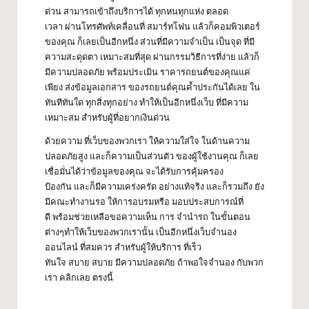
ด่วน
สามารถ
เข้าถึง
บริการ
ได้
ทุกหนทุกแห่ง
ตลอด
เวลา
ผ่าน
โทรศัพท์เคลื่อนที่
สมาร์ท
โฟน
แล้วก็
คอมพิวเตอร์
ของ
คุณ
ก็เลย
เป็น
อีก
หนึ่ง
ส่วน
ที่
มีความจำเป็น
เป็น
จุด
ที่
มี
ความ
สะดุดตา
เหมาะสมที่สุด
ผ่าน
กรรมวิธีการ
ที่
ง่าย
แล้วก็
มี
ความปลอดภัย
พร้อม
ประเมิน
ราคา
รถยนต์
ของ
คุณ
แค่
เพียง
ส่ง
ข้อมูล
เอกสาร
ของ
รถยนต์
คุณ
ค้ำประกัน
ได้
เลย
ใน
ทันทีทันใด
ทุกสิ่งทุกอย่าง
ทำให้
เป็น
อีก
หนึ่ง
เว็บ
ที่
มี
ความ
เหมาะสม
สำหรับ
ผู้ที่
อยาก
เงิน
ด่วน
ด้วย
ความ
ที่
เว็บ
ของ
พวกเรา
ให้ความใส่ใจ
ในด้าน
ความ
ปลอดภัย
สูง
และก็
ความเป็นส่วนตัว
ของ
ผู้ใช้งาน
คุณ
ก็เลย
เชื่อมั่น
ได้
ว่า
ข้อมูล
ของ
คุณ
จะ
ได้รับ
การคุ้มครอง
ป้องกัน
และก็
มี
ความเคร่งครัด
อย่างแท้จริง
และก็
รวมถึง
ยัง
มี
คณะทำงาน
รอ
ให้การ
อบรม
หรือ
มอบ
ประสบการณ์
ที่
ดี
พร้อม
ช่วยเหลือ
ขอความเห็น
การ
จำนำรถ
ใน
ขั้นตอน
ต่างๆ
ทำให้
เว็บ
ของ
พวกเรา
นั้น
เป็น
อีก
หนึ่ง
เว็บ
จำนอง
ออนไลน์
ที่
สมควร
สำหรับ
ผู้ให้บริการ
ที่
เร็ว
ทันใจ
สบาย
สบาย
มี
ความปลอดภัย
ถ้า
พอใจ
จำนอง
กับ
พวก
เรา
คลิก
เลย
ตรงนี้