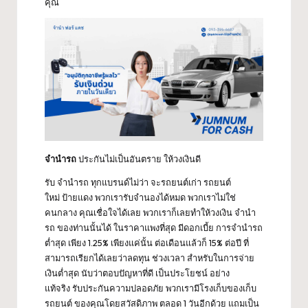
คุณ
จำนำรถ
ประกัน
ไม่เป็นอันตราย
ให้
วงเงิน
ดี
รับ
จำนำรถ
ทุก
แบรนด์
ไม่ว่า
จะ
รถยนต์
เก่า
รถยนต์
ใหม่
ป้าย
แดง
พวกเรา
รับ
จำนอง
ได้
หมด
พวกเรา
ไม่ใช่
คนกลาง
คุณ
เชื่อใจได้
เลย
พวกเรา
ก็เลย
ทำให้
วงเงิน
จำนำ
รถ
ของ
ท่าน
นั้น
ได้
ใน
ราคาแพง
ที่สุด
มีดอก
เบี้ย
การ
จำนำรถ
ต่ำสุด
เพียง
1.25%
เพียงแค่นั้น
ต่อ
เดือน
แล้วก็
15%
ต่อ
ปี
ที่
สามารถเรียกได้เลยว่า
ลด
ทุน
ช่วงเวลา
สำหรับในการ
จ่าย
เงิน
ต่ำสุด
นับว่า
ตอบ
ปัญหา
ที่
ดี
เป็นประโยชน์
อย่าง
แท้จริง
รับประกัน
ความปลอดภัย
พวกเรา
มี
โรงเก็บของ
เก็บ
รถยนต์
ของ
คุณ
โดยสวัสดิภาพ
ตลอด
1 วัน
อีกด้วย
แถม
เป็น