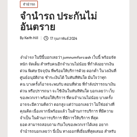
Posted
จำนำรถ
in
จำนำรถ ประกันไม่
อันตราย
By
Keith Hill
17 กุมภาพันธ์ 2024
Posted
by
จำนำรถ
ใน
ปีนี้
บอก
เลย
ว่า
jumnumforcash
เว็บนี้
พร้อม
จัด
หนัก
จัด
เต็ม
สำหรับ
คนอีกจำนวนไม่น้อย
ที่
กำลัง
อยาก
เงิน
ด่วน
พิเศษ
ปัจจุบัน
ที่
พร้อม
ให้บริการ
ด้วย
ดอก
ต่ำ
ใน
วงเงิน
ที่
ศูนย์
อนุมัติ
ง่าย
ชำระเงิน
ได้
ในทันทีทันใด
มั่นใจว่า
ทุก
คน
บางครั้งก็อาจจะ
พบ
กับ
ตอนที่
ห่วย
ที่
กำลัง
ปรารถนา
เงิน
ด่วน
หรือ
ปรารถนา
จะ
ใช้
เงิน
ในทันทีทันใด
บอก
เลย
ว่า
เว็บ
ของ
พวกเรา
พร้อม
ให้บริการ
ที่
คนจำนวนไม่น้อย
บางครั้ง
อาจจะ
มีความคิดว่า
ดอก
สูง
แต่ว่า
บอก
เลย
ว่า
ไม่ใช่
อย่าง
ที่
คุณ
คิด
เนื่องจาก
นี่
พร้อม
แล้ว
ในด้าน
การบริการ
ที่
มีความ
จำเป็น
ในด้าน
การบริการ
ที่
มีการ
ให้บริการ
ที่สุด
ยอด
สามารถ
สอบถาม
กับ
เว็บ
ของ
พวกเรา
ได้
เลย
อยาก
จำนำรถ
บอก
เลย
ว่า
นี่
เป็น
ทางออก
ที่
เยี่ยมที่สุด
เสมอ
สำหรับ