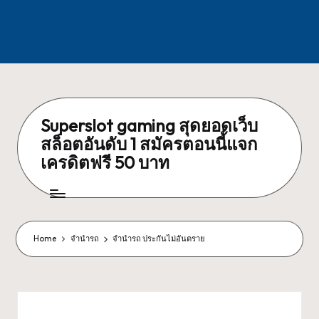
Superslot gaming สุดยอดเว็บ
สล็อตอันดับ 1 สมัครตอนนี้แจก
เครดิตฟรี 50 บาท
Home
จำนำรถ
จำนำรถ ประกันไม่อันตราย