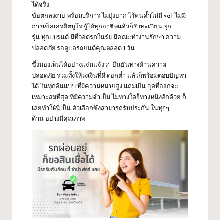
ได้
จริง
ข้อตกลง
ง่าย
พร้อม
บริการ
ไม่
ยุ่งยาก
ไร้คน
ค้ำ
ไม่มี
vat
ไม่มี
การ
เช็ค
เครดิต
บู
โร
กู้
ได้
ทุก
อาชีพ
แล้วก็
รับ
ทะเบียน
ทุก
รุ่น
ทุก
แบรนด์
มี
ที่จอดรถ
ใน
ร่ม
มี
คณะทำงาน
รักษา
ความ
ปลอดภัย
รอ
ดูแล
รถยนต์
คุณ
ตลอด
1 วัน
ซึ่ง
มองเห็น
ได้
อย่างแจ่มแจ้ง
ว่า
ยืนยัน
ทาง
ด้าน
ความ
ปลอดภัย
รวมทั้ง
ให้
วงเงิน
ที่
ดี
ดอก
ต่ำ
แล้วก็
พร้อม
ตอบ
ปัญหา
ได้
ใน
ทุก
ต้นแบบ
ที่
มีความหมาย
สูง
แถม
เป็น
จุด
ที่
ออกจะ
เหมาะสมที่สุด
ที่
มีความจำเป็น
ไม่ทางใดก็ทางหนึ่ง
อีกด้วย
ก็
เลย
ทำให้
นี่
เป็น
ตัวเลือก
ซึ่งสามารถ
รับประกัน
ใน
ทุกๆ
ด้าน
อย่างมีคุณภาพ