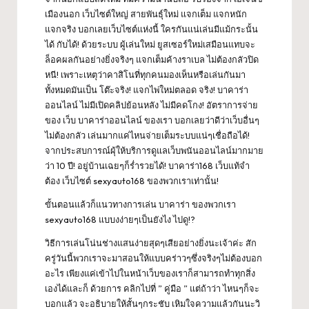
เมืองนอก เว็บไซต์ใหญ่ สายพันธุ์ใหม่ แจกเต็ม แจกหนัก
แจกจริง บอกเลยเว็บไซต์แห่งนี้ ใครกันแน่เล่นมีแม้กระนั้น
ได้ กับได้! ด้วยระบบ ผู้เล่นใหม่ ยูสเซอร์ใหม่เสมือนแทบจะ
ล็อคผลกันอย่างยิ่งจริงๆ แจกเต็มค้างราเบล ไม่ต้องกลัวปิด
หนี! เพราะเหตุว่าคาสิโนที่ทุกคนมองเห็นหรือเล่นกันมา
ทั้งหมดมันเป็น โต๊ะจริง! แจกไพ่ใหม่ตลอด จริง!
บาคาร่า
ออนไลน์
ไม่มีเปิดคลิปย้อนหลัง ไม่มีคดโกง! อัตราการจ่าย
ของ เว็บ บาคาร่าออนไลน์ ของเรา บอกเลยว่าดีว่าเว็บอื่นๆ
ไม่ต้องกลัว เล่นมากแค่ไหนจ่ายเต็มระบบแน่ๆเชื่อถือได้!
จากประสบการณ์ผุ้ให้บริการดูแลเว็บพนันออนไลน์มากมาย
ว่า 10 ปี! อยู่บ้านเฉยๆก็ร่ำรวยได้! บาคาร่า168 เว็บแท้จำ
ต้อง เว็บไซต์ sexyauto168 ของพวกเราเท่านั้น!
ขั้นตอนแล้วก็แนวทางการเล่น บาคาร่า ของพวกเรา
sexyauto168 แบบงง่ายๆเป็นยังไง ไปดู!?
วิธีการเล่นโน่นช่างแสนง่ายสุดๆเสียอย่างยิ่งนะเจ้าค่ะ สัก
ครู่วันนี้พวกเราจะมาสอนให้แบบคร่าวๆซึ่งจริงๆไม่ต้องบอก
อะไร เพียงแค่เข้าไปในหน้าเว็บของเราก็สามารถทำทุกสิ่ง
เองได้และก็ ด้วยการ คลิกไปที่ ” คู่มือ ” แต่ถ้าว่า ไหนๆก็จะ
บอกแล้ว จะอธิบายให้สั้นๆกระชับ เหิมใจความแล้วกันนะวิ