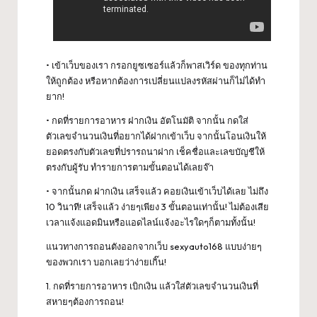
• เข้าเว็บของเรา กรอกยูซเซอร์แล้วก็พาสเวิร์ด ของทุกท่าน
ให้ถูกต้อง หรือหากต้องการเปลี่ยนแปลงรหัสผ่านก็ไม่ได้ทำ
ยาก!
• กดที่รายการอาหาร ฝากเงิน อัตโนมัติ จากนั้น กดใส่
ตัวเลขจำนวนเงินที่อยากได้ฝากเข้าเว็บ จากนั้นโอนเงินให้
ยอดตรงกับตัวเลขที่ปรารถนาฝาก เช็คชื่อและเลขบัญชีให้
ตรงกับผู้รับ ทำรายการตามขั้นตอนได้เลยจ๊า
• จากนั้นกด ฝากเงิน เสร็จแล้ว คอยเงินเข้าเว็บได้เลย ไม่ถึง
10 วินาที! เสร็จแล้ว ง่ายๆเพียง 3 ขั้นตอนเท่านั้น! ไม่ต้องเสีย
เวลาแจ้งแอดมินหรือแอดไลน์แจ้งอะไรใดๆก็ตามทั้งนั้น!
แนวทางการถอนตังออกจากเว็บ sexyauto168 แบบง่ายๆ
ของพวกเรา บอกเลยว่าง่ายเกิ๊น!
1. กดที่รายการอาหาร เบิกเงิน แล้วใส่ตัวเลขจำนวนเงินที่
สหายๆต้องการถอน!