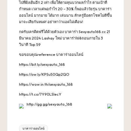
ไปที่ฝั่งเดิมอีก 2 เท่า เพื่อให้ตามทุนบวกผลกำไร ตามเป้าที่
กำหนด เวลาแค่พอกำไร 20 – 30% ก็พอแล้ววัยรุ่น บาคาร่า
ออนไลน์ มากมาย ได้มาก เล่นนาน สักครู่มือตกโชคไม่ดีขึ้น
มาจะเสียกันหมด! อย่าหาว่าแอดไม่เตือน!
กดรับเครดิตฟรีได้ด้วยตัวเอง
บาคาร่า
Sexyauto168.cc 21
มีนาคม 2024 Lashay ใหม่ บาคาร่า168ถอนภายใน 3
วินาที Top 59
ขอขอบคุณreference
บาคาร่าออนไลน์
https://bit.ly/sexyauto_168
https://ow.ly/KPSu50Qp2QO
https://wow.in.th/sexyauto_168
https://t.co/7Y90LSIecY
http://gg.gg/sexyauto_168
Tags:
บาคาร่าออนไลน์