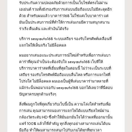
รับประกันความปลอดภัยด้วยการเป็นเว็บไซต์ตรงไม่ผ่าน
เอเย่นต์ รวมทั้งยังรองรับการเล่นบนมือถือแบบไม่มีสะดุดอีก
ด้วย สำหรับผมแล้ว บาคาร่า168 ไม่ใช่แค่เว็บบาคาร่า แต่
มันเป็นประสบการณ์ที่ทำให้การเล่นเกมมีความสนุกสนาน
ร่าเริง ตื่นเต้น และทำเงินได้จริง
บริการ sexyauto168 ระบบเสถียร รองรับโทรศัพท์เคลื่อนที่
แจกไพ่ให้เห็นจริง ไม่มีล็อคผล
ผมอยากเสนอแนะประสบการณ์ใหม่สำหรับเพื่อการเล่นบา
คาร่าที่คุณจำเป็นจะต้องจับใจ
sexyauto168
เว็บที่ให้
บริการบาคาร่าสดที่เยี่ยมที่สุดในตอนนี้ ไม่ว่าจะเป็นระบบที่
เสถียร รองรับโทรศัพท์มือถือแบบลื่นไหล หรือการแจกไพ่ที่
โปร่งใส ไม่มีล็อคผล ผมเองเป็นผู้ที่เล่นบาคาร่ามาหลายที่
แม้กระนั้นพอมาเจอกับ sexyauto168 บอกได้เลยว่าที่นี่ตอบ
ปัญหาครบทุกด้านจริงๆ
สิ่งที่ผมถูกใจที่สุดเกี่ยวกับเว็บนี้เป็น ความโล่งใสสำหรับเพื่อ
การเล่น คุณสามารถมองการแจกไพ่ได้แบบเรียลไทม์ผ่าน
กล้องวัดระดับ HD ซึ่งทำให้มั่นอกมั่นใจได้ว่าผลที่ออกมานั้น
แฟร์ 100% แล้วก็ที่สำคัญ ทุกสิ่งทุกอย่างสามารถเล่นได้บน
มือถือ ทำให้ผมสามารถสนุกไปกับเกมได้ทุกที่ทุกเวลา