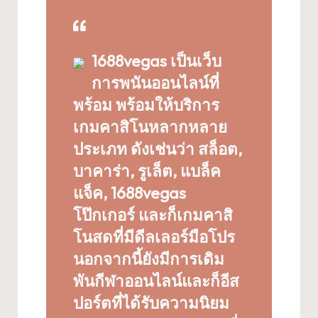
1688vegas เป็นเว็บ
การพนันออนไลน์ที่
พร้อม พร้อมให้บริการ
เกมคาสิโนหลากหลาย
ประเภท ดังเช่นว่า สล็อต,
บาคาร่า, รูเล็ต, แบล็ค
แจ็ค,
1688vegas
โป๊กเกอร์ และก็เกมคาสิ
โนสดที่มีดีลเลอร์มือโปร
นอกจากนี้ยังมีการเดิม
พันกีฬาออนไลน์และก็อีส
ปอร์ตที่ได้รับความนิยม