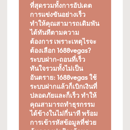
ที่สุดรวมทั้งการอัปเดต
การแข่งขันอย่างเร็ว
ทำให้คุณสามารถเดิมพัน
ได้ทันทีตามความ
ต้องการ เพราะเหตุไรจะ
ต้องเลือก 1688vegas?
ระบบฝาก-ถอนที่เร็ว
ทันใจรวมทั้งไม่เป็น
อันตราย: 1688vegas ใช้
ระบบฝากแล้วก็เบิกเงินที่
ปลอดภัยและก็เร็ว ทำให้
คุณสามารถทำธุรกรรม
ได้ข้างในไม่กี่นาที พร้อม
การเข้ารหัสข้อมูลที่ช่วย