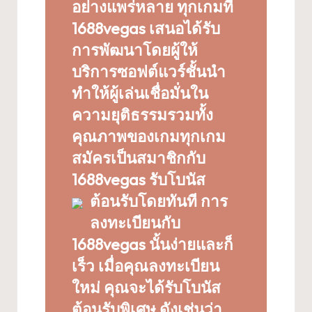
อย่างแพร่หลาย ทุกเกมที่
1688vegas เสนอได้รับ
การพัฒนาโดยผู้ให้
บริการซอฟต์แวร์ชั้นนำ
ทำให้ผู้เล่นเชื่อมั่นใน
ความยุติธรรมรวมทั้ง
คุณภาพของเกมทุกเกม
สมัครเป็นสมาชิกกับ
1688vegas รับโบนัส
ต้อนรับโดยทันที
การ
ลงทะเบียนกับ
1688vegas นั้นง่ายและก็
เร็ว เมื่อคุณลงทะเบียน
ใหม่ คุณจะได้รับโบนัส
ต้อนรับพิเศษ ดังเช่นว่า