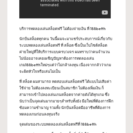
บริการทดลองเล่นสล็อตฟรี ไม่ต้องจ่ายเงิน ที่ 188betth
นักปั่นสล็อตทุกคน วันนี้ผมจะมาแชร์ประสบการณ์เกี่ยวกับ
ระบบทดลองเล่นสล็อตฟรี ที่ สล็อต ซึ่งเป็นเว็บไซต์สล็อต
ค่ายใหญ่ที่ให้บริการแบบครบวงจร ผมทราบว่าคนจำนวน
ไม่น้อยอาจเคยเผชิญปัญหาต้องการทดลองเล่น
เกม188betthใหม่ๆแต่ว่าไม่กล้าลงทุน เนื่องจากกลัวว่าเกม
จะผิดหัวใจหรือเล่นไม่เป็น
ที่ สล็อต ผมสามารถ ทดสอบเล่นสล็อตฟรี ได้แบบไม่เสียค่า
ใช้จ่าย ไม่ต้องลงทะเบียนเป็นสมาชิก ไม่ต้องเพิ่มเงิน ก็
สามารถเข้าไปลองเล่นเกมสล็อตจากค่ายดังได้ทุกเกม ซึ่ง
นับว่าเป็นจุดเด่นมากมายๆสำหรับทั้งยัง มือใหม่ที่ต้องการฝึก
ซ้อมความชำนาญ รวมทั้ง นักปั่นสล็อตมืออาชีพที่ต้องการ
ทดลองเกมก่อนลงทุนจริง
จุดเด่นของระบบทดลองเล่นสล็อตฟรีที่ 188betth