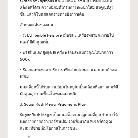
Gates of Olympus 1000 เป็นเวอร์ชันอัปเกรดของเกม
สล็อตที่ได้รับความนิยมที่ได้รับการพัฒนาให้มี ตัวคูณที่สูง
ขึ้น แล้วก็โบนัสแตกง่ายดายยิ่งกว่าเดิม
ลักษณะเด่นของเกม
• ระบบ Tumble Feature เมื่อชนะ เครื่องหมายจะหายไป
และก็มีตัวคูณเพิ่ม
• ฟรีสปินแจกสูงสุด 15 ครั้ง พร้อมสะสมตัวคูณได้มากกว่า
500x
• ธีมเกมเทพเทวดากรีก กราฟิกสวยสดงดงาม เอฟเฟกต์ยอด
เยี่ยม
เกมสล็อตนี้ได้รับความนิยมในหมู่นักปั่นสล็อตที่อยากเกมที่มี
ตัวคูณสูง รวมทั้งแจ็คพอตแตกหนัก
3. Sugar Rush Mega: Pragmatic Play
Sugar Rush Mega เป็นเกมสล็อตแนวลูกอมที่ถูกปรับปรุงให้
แตกง่ายดายกว่าเวอร์ชันเดิม รวมทั้งมากับ ฟีเจอร์ตัวคูณ
สะสม ที่ช่วยเพิ่มโอกาสในการชนะ