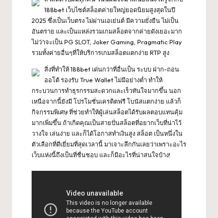
188bet เว็บไซต์สล็อตค่ายใหญ่ยอดนิยมสูงสุดในปี
2025 ซึ่งเป็นเว็บตรง ไม่ผ่านเอเย่นต์ มีความยั่งยืน ไม่เป็น
อันตราย และเป็นแหล่งรวมเกมสล็อตจากค่ายดังเยอะมาก
ไม่ว่าจะเป็น PG SLOT, Joker Gaming, Pragmatic Play
รวมทั้งค่ายอื่นๆที่ให้บริการเกมสล็อตแตกง่าย RTP สูง
สิ่งที่ทำให้ 188bet เด่นกว่าที่อื่นเป็น ระบบ ฝาก-ถอน
ออโต้ รองรับ True Wallet ไม่มีอย่างต่ำ ทำให้
กระบวนการทำธุรกรรมสะดวกและเร็วทันใจมากขึ้น นอก
เหนือจากนี้ยังมี โปรโมชั่นเครดิตฟรี โบนัสแตกง่าย แล้วก็
กิจกรรมพิเศษ ที่ช่วยทำให้ผู้เล่นสล็อตได้รับผลตอบแทนคุ้ม
มากเพิ่มขึ้น ถ้าเกิดคุณเป็นสายปั่นสล็อตที่อยากเว็บที่น่าไว้
วางใจ เล่นง่าย และก็ได้โอกาสทำเงินสูง สล็อต เป็นหนึ่งใน
ตัวเลือกที่ดีเยี่ยมที่สุดเวลานี้ มาเจาะลึกกันเลยว่าเพราะอะไร
เว็บแห่งนี้ถึงเป็นที่ชื่นชอบ และก็มีอะไรที่น่าสนใจบ้าง!