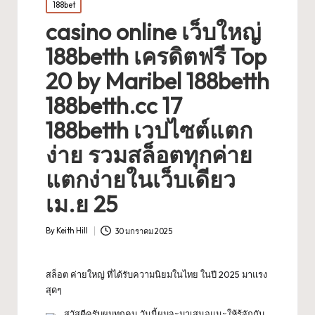
Posted
188bet
in
casino online เว็บใหญ่
188betth เครดิตฟรี Top
20 by Maribel 188betth
188betth.cc 17
188betth เวปไซต์แตก
ง่าย รวมสล็อตทุกค่าย
แตกง่ายในเว็บเดียว
เม.ย 25
By
Keith Hill
30 มกราคม 2025
Posted
by
สล็อต ค่ายใหญ่ ที่ได้รับความนิยมในไทย ในปี 2025 มาแรง
สุดๆ
สวัสดีครับผมทุกคน วันนี้ผมจะมาเสนอแนะให้รู้จักกับ