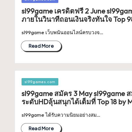
in
sl99game เครดิตฟรี 2 June sl99g
ภายในวินาทีถอนเงินจริงทันใจ Top 9
sl99game เว็บพนันออนไลน์ครบวงจ…
Read More
Posted
sl99games.com
in
sl99game สมัคร 3 May sl99game สมั
ระดับHDลุ้นสนุกได้เต็มที่ Top 18 by
sl99game ได้รับความนิยมอย่างสม…
Read More