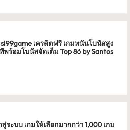
 sl99game เครดิตฟรี เกมพนันโบนัสสูง
นทีพร้อมโบนัสจัดเต็ม Top 86 by Santos
สู่ระบบ เกมให้เลือกมากกว่า 1,000 เกม