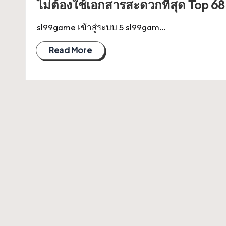
ไม่ต้องใช้เอกสารสะดวกที่สุด Top 68
sl99game เข้าสู่ระบบ 5 sl99gam…
Read More