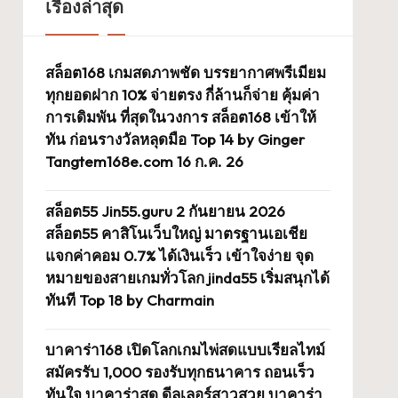
เรื่องล่าสุด
สล็อต168 เกมสดภาพชัด บรรยากาศพรีเมียม
ทุกยอดฝาก 10% จ่ายตรง กี่ล้านก็จ่าย คุ้มค่า
การเดิมพัน ที่สุดในวงการ สล็อต168 เข้าให้
ทัน ก่อนรางวัลหลุดมือ Top 14 by Ginger
Tangtem168e.com 16 ก.ค. 26
สล็อต55 Jin55.guru 2 กันยายน 2026
สล็อต55 คาสิโนเว็บใหญ่ มาตรฐานเอเชีย
แจกค่าคอม 0.7% ได้เงินเร็ว เข้าใจง่าย จุด
หมายของสายเกมทั่วโลก jinda55 เริ่มสนุกได้
ทันที Top 18 by Charmain
บาคาร่า168 เปิดโลกเกมไพ่สดแบบเรียลไทม์
สมัครรับ 1,000 รองรับทุกธนาคาร ถอนเร็ว
ทันใจ บาคาร่าสด ดีลเลอร์สาวสวย บาคาร่า