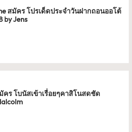
ame สมัคร โปรเด็ดประจำวันฝากถอนออโต้
8 by Jens
คร โบนัสเข้าเรื่อยๆคาสิโนสดชัด
 Malcolm