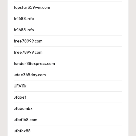
topstar359win.com
tr1688.info
tr1688.info
tree78999.com
tree78999.com
tunder88express.com
udee365day.com
UFA11k
ufabet
ufabombx
ufad168.com
ufafox88