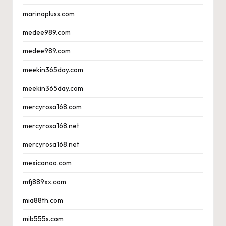
marinapluss.com
medee989.com
medee989.com
meekin365day.com
meekin365day.com
mercyrosa168.com
mercyrosa168.net
mercyrosa168.net
mexicanoo.com
mfj889xx.com
mia88th.com
mib555s.com