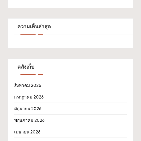
ความเห็นล่าสุด
คลังเก็บ
สิงหาคม 2026
กรกฎาคม 2026
มิถุนายน 2026
พฤษภาคม 2026
เมษายน 2026