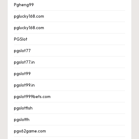
Pgheng99
pglucky168.com
pglucky168.com
PGSlot
pgslot77
pgslot77.in
pgslot99
pgslot99.in
pgslot999bets.com
pgslotfish
pgslotth
pgx62game.com