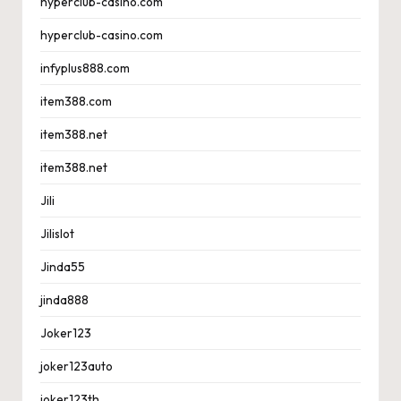
hyperclub-casino.com
hyperclub-casino.com
infyplus888.com
item388.com
item388.net
item388.net
Jili
Jilislot
Jinda55
jinda888
Joker123
joker123auto
joker123th