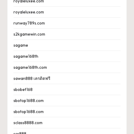
royaleluxee.com
royaleluxee.com
runway789s.com
s2kgamewin.com
sagame
sagame168th
sagame168th.com
sawan888 เครดิตฟรี
sbobet168
sbotop1688.com
sbotop1688.com
sclass8888.com
scr888