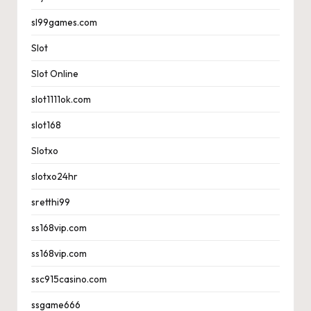
sl99games.com
Slot
Slot Online
slot1111ok.com
slot168
Slotxo
slotxo24hr
sretthi99
ss168vip.com
ss168vip.com
ssc915casino.com
ssgame666