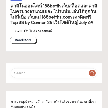
in
คาสิโนออนไลน์ 188betth เว็บสล็อตและคาสิ
โนครบวงจร เกมเยอะ โปรแน่น เล่นได้ทุกวัน
ไม่มีเบื่อ เว็บแม่ 188betths.com เครดิตฟรี
Top 38 by Connor 25 เว็บไซต์ใหญ่ July 69
188betth เว็บไซต์ตรง ลิขสิทธิ์…
Read More
การบรรลุเป้าหมายมักมากับการตัดสินใจของเราในเวลาที่เรา
รับมันอย่างจริงใจ