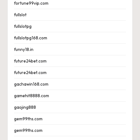
fortune99vip.com
fullslot
fullslotpg
fullslotpg168.com
funny18.in
future24bet.com
future24bet.com
gachawin168.com
gamehit8888.com
gaojing888
gem99ths.com
gem99ths.com