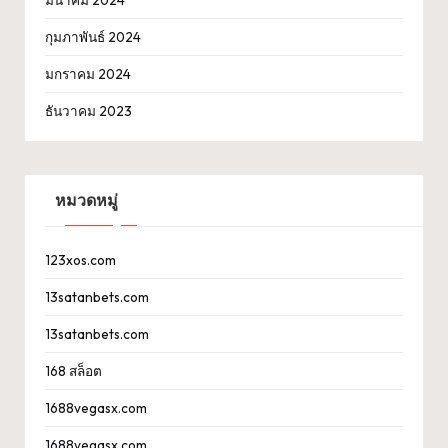
มีนาคม 2024
กุมภาพันธ์ 2024
มกราคม 2024
ธันวาคม 2023
หมวดหมู่
123xos.com
13satanbets.com
13satanbets.com
168 สล็อต
1688vegasx.com
1688vegasx.com