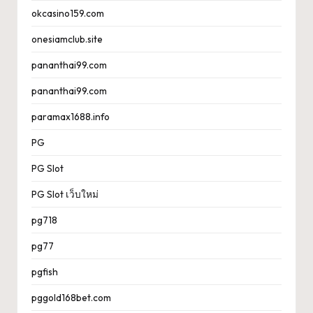
okcasino159.com
onesiamclub.site
pananthai99.com
pananthai99.com
paramax1688.info
PG
PG Slot
PG Slot เว็บใหม่
pg718
pg77
pgfish
pggold168bet.com