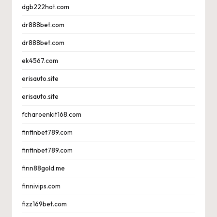
dgb222hot.com
dr888bet.com
dr888bet.com
ek4567.com
erisauto.site
erisauto.site
fcharoenkit168.com
finfinbet789.com
finfinbet789.com
finn88gold.me
finnivips.com
fizz169bet.com