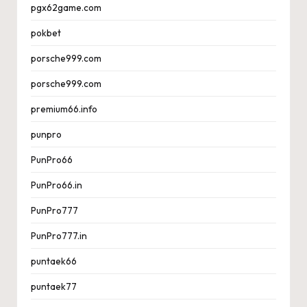
pgx62game.com
pokbet
porsche999.com
porsche999.com
premium66.info
punpro
PunPro66
PunPro66.in
PunPro777
PunPro777.in
puntaek66
puntaek77