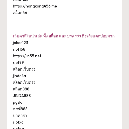
https://hongkong456.me
สล็อต66
เว็บคาสิโนน่าเล่น ทั้ง
สล็อต
และ
บาคาร่า
ตึงจริงแตกบ่อยมาก
joker123
slot168
https://jin55.net
slot99
สล็อตเว็บตรง
jinda44
สล็อตเว็บตรง
สล็อต888
JINDA888
pgslot
พุซซี่888
บาคาร่า
slotxo
slotpg