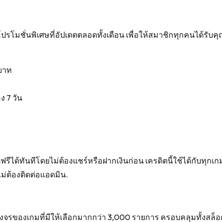
โปรโมชั่นพิเศษที่อัปเดตตลอดทั้งเดือน เพื่อให้สมาชิกทุกคนได้รับ
 บาท
ง 7 วัน
ตฟรีได้ทันทีโดยไม่ต้องแชร์หรือฝากเงินก่อน เครดิตนี้ใช้ได้กับทุ
่ต้องติดต่อแอดมิน.
รบวงจรของเกมที่มีให้เลือกมากกว่า 3,000 รายการ ครอบคลุมทั้งสล็