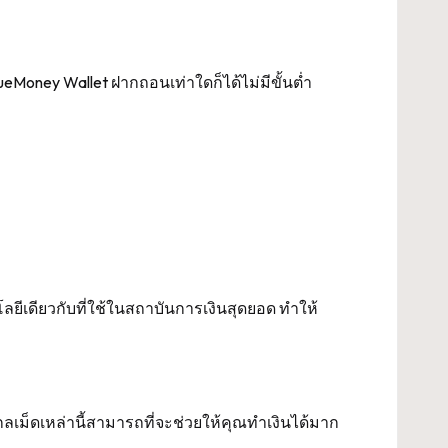
ueMoney Wallet ฝากถอนเท่าใดก็ได้ไม่มีขั้นต่ำ
ยีเดียวกับที่ใช้ในสถาบันการเงินสุดยอด ทำให้
กลเม็ดเหล่านี้สามารถที่จะช่วยให้คุณทำเงินได้มาก