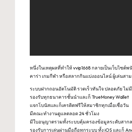
หนึ่งในเหตุผลที่ทำให้ vvip1668 กลายเป็นเว็บไซต์
คาร่า เกมกีฬา หรือสลากกินแบ่งออนไลน์ ผู้เล่นสาม
ระบบฝากถอนอัตโนมัติ รวดเร็วทันใจ ปลอดภัย ไม่มี
รองรับทุกธนาคารชั้นนำและก็ TrueMoney Wallet
แจกโบนัสและก็เครดิตฟรีให้สมาชิกทุกเมื่อเชื่อวัน
มีคณะทำงานดูแลตลอด 24 ชั่วโมง
มีใบอนุญาตรวมทั้งระบบคุ้มครองข้อมูลระดับสาก
รองรับการเล่นผ่านมือถือทุกระบบ ทั้ง iOS และก็ An