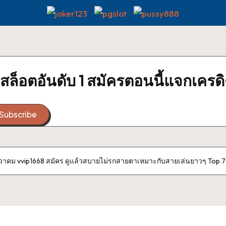
สล็อตอันดับ 1 สมัครตอนนี้แจกเครด
Subscribe
ันวาคม vvip1668 สมัคร ดูแล้วสบายไม่รกสายตาเหมาะกับสายเล่นยาวๆ Top 7