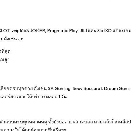
 SLOT,
vvip1668
JOKER, Pragmatic Play, JILI และ SlotXO แต่ละเกม
ดังเช่นว่า:
ี่สุด
ูณสูง
ลือกครบทุกค่าย ดังเช่น SA Gaming, Sexy Baccarat, Dream Gamin
เลอร์สาวสวยให้บริการตลอด 1 วัน.
ีฬาแบบครบทุกหมวดหมู่ ทั้งยังบอล บาสเกตบอล มวย แล้วก็เกมอีสป
่นตกลงใจได้ถูกต้องมากขึ้นเรื่อยๆ.