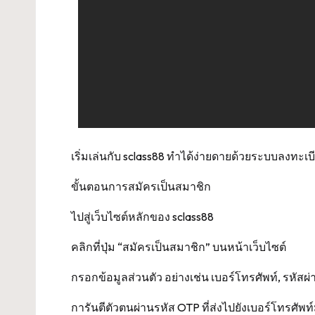
เริ่มเล่นกับ sclass88 ทำได้ง่ายดายด้วยระบบลงทะเ
ขั้นตอนการสมัครเป็นสมาชิก
ไปสู่เว็บไซต์หลักของ sclass88
คลิกที่ปุ่ม “สมัครเป็นสมาชิก” บนหน้าเว็บไซต์
กรอกข้อมูลส่วนตัว อย่างเช่น เบอร์โทรศัพท์, รหัสผ
การันตีตัวตนผ่านรหัส OTP ที่ส่งไปยังเบอร์โทรศัพท์