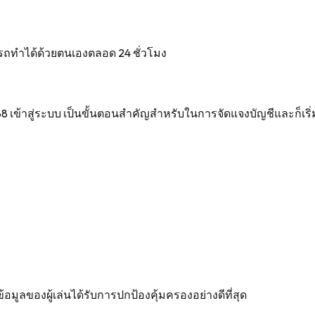
ารถทำได้ด้วยตนเองตลอด 24 ชั่วโมง
 เข้าสู่ระบบ เป็นขั้นตอนสำคัญสำหรับในการจัดแจงบัญชีและก็เริ
ูลของผู้เล่นได้รับการปกป้องคุ้มครองอย่างดีที่สุด