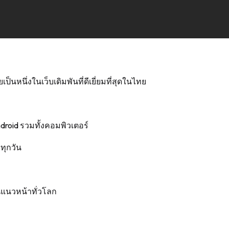
็นหนึ่งในเว็บเดิมพันที่ดีเยี่ยมที่สุดในไทย
droid รวมทั้งคอมพิวเตอร์
่ทุกวัน
้นแนวหน้าทั่วโลก