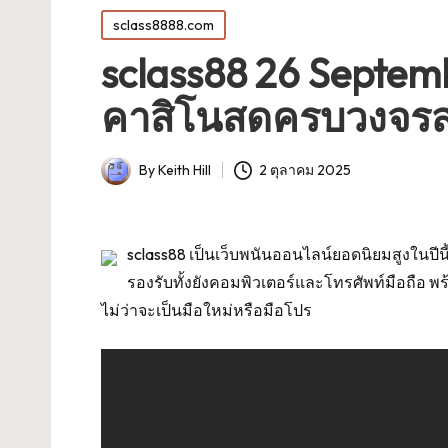
Posted
sclass8888.com
in
sclass88 26 Septemb
คาสิโนสดครบวงจรสนุ
By
Keith Hill
2 ตุลาคม 2025
Posted
by
sclass88 เป็นเว็บพนันออนไลน์ยอดนิยมสูงในปีนี้ 
รองรับทั้งยังคอมพิวเตอร์และโทรศัพท์มือถือ พร
ไม่ว่าจะเป็นมือใหม่หรือมือโปร