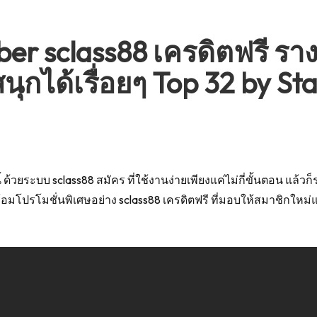
er sclass88 เครดิตฟรี ราง
กได้เรื่อยๆ Top 32 by St
ด้วยระบบ sclass88 สมัคร ที่ใช้งานง่ายเพียงแค่ไม่กี่ขั้นตอน แล้วก
้อมโปรโมชั่นพิเศษอย่าง sclass88 เครดิตฟรี ที่มอบให้สมาชิกใหม่แล