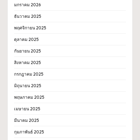
มกราคม 2026
ธันวาคม 2025
พฤศจิกายน 2025
ตุลาคม 2025
กันยายน 2025
สิงหาคม 2025
กรกฎาคม 2025
มิถุนายน 2025
พฤษภาคม 2025
เมษายน 2025
มีนาคม 2025
กุมภาพันธ์ 2025