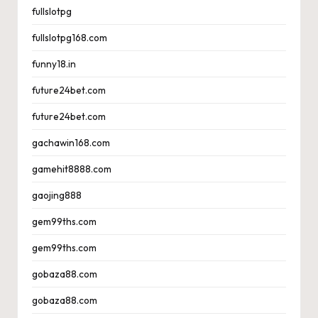
fullslotpg
fullslotpg168.com
funny18.in
future24bet.com
future24bet.com
gachawin168.com
gamehit8888.com
gaojing888
gem99ths.com
gem99ths.com
gobaza88.com
gobaza88.com