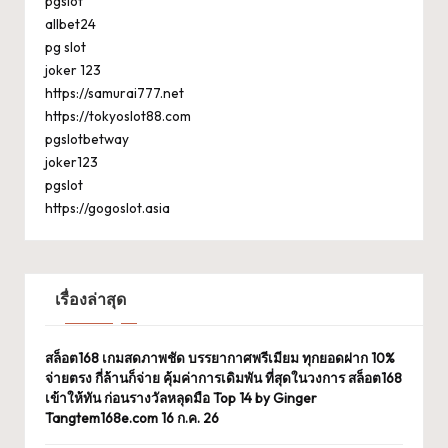
pgslot
allbet24
pg slot
joker 123
https://samurai777.net
https://tokyoslot88.com
pgslotbetway
joker123
pgslot
https://gogoslot.asia
เรื่องล่าสุด
สล็อต168 เกมสดภาพชัด บรรยากาศพรีเมียม ทุกยอดฝาก 10%
จ่ายตรง กี่ล้านก็จ่าย คุ้มค่าการเดิมพัน ที่สุดในวงการ สล็อต168
เข้าให้ทัน ก่อนรางวัลหลุดมือ Top 14 by Ginger
Tangtem168e.com 16 ก.ค. 26