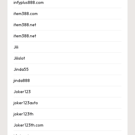
infyplus888.com
item388.com
item388.net
item388.net
Jili
Jilislot
Jinda55
jinda888
Joker123
joker123auto
joker123th
Joker123th.com