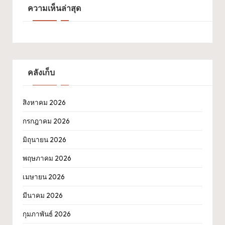
ความเห็นล่าสุด
คลังเก็บ
สิงหาคม 2026
กรกฎาคม 2026
มิถุนายน 2026
พฤษภาคม 2026
เมษายน 2026
มีนาคม 2026
กุมภาพันธ์ 2026