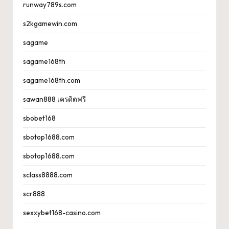
runway789s.com
s2kgamewin.com
sagame
sagame168th
sagame168th.com
sawan888 เครดิตฟรี
sbobet168
sbotop1688.com
sbotop1688.com
sclass8888.com
scr888
sexxybet168-casino.com