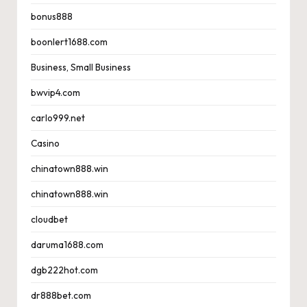
bonus888
boonlert1688.com
Business, Small Business
bwvip4.com
carlo999.net
Casino
chinatown888.win
chinatown888.win
cloudbet
daruma1688.com
dgb222hot.com
dr888bet.com