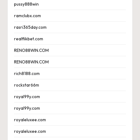
pussy888win
ramclubx.com
rasri365day.com
realflikbet.com
RENO88WIN.COM
RENO88WIN.COM
rich8188.com
rockstar66m
royal99y.com
royal99y.com
royaleluxee.com
royaleluxee.com