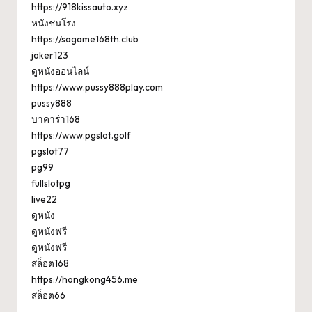
https://918kissauto.xyz
หนังชนโรง
https://sagame168th.club
joker123
ดูหนังออนไลน์
https://www.pussy888play.com
pussy888
บาคาร่า168
https://www.pgslot.golf
pgslot77
pg99
fullslotpg
live22
ดูหนัง
ดูหนังฟรี
ดูหนังฟรี
สล็อต168
https://hongkong456.me
สล็อต66