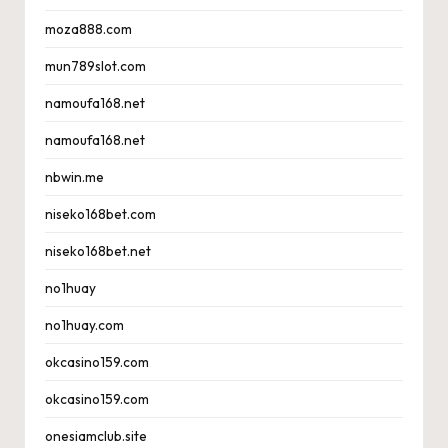
moza888.com
mun789slot.com
namoufa168.net
namoufa168.net
nbwin.me
niseko168bet.com
niseko168bet.net
no1huay
no1huay.com
okcasino159.com
okcasino159.com
onesiamclub.site