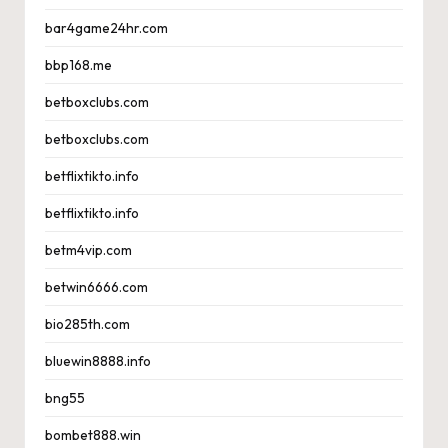
bar4game24hr.com
bbp168.me
betboxclubs.com
betboxclubs.com
betflixtikto.info
betflixtikto.info
betm4vip.com
betwin6666.com
bio285th.com
bluewin8888.info
bng55
bombet888.win