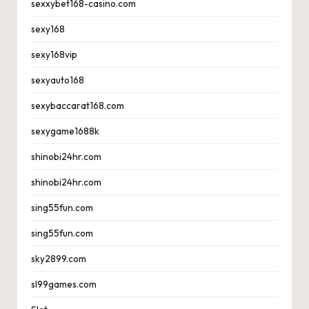
sexxybet168-casino.com
sexy168
sexy168vip
sexyauto168
sexybaccarat168.com
sexygame1688k
shinobi24hr.com
shinobi24hr.com
sing55fun.com
sing55fun.com
sky2899.com
sl99games.com