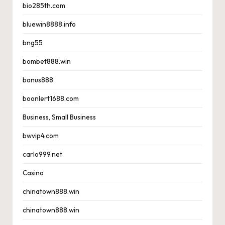
bio285th.com
bluewin8888.info
bng55
bombet888.win
bonus888
boonlert1688.com
Business, Small Business
bwvip4.com
carlo999.net
Casino
chinatown888.win
chinatown888.win