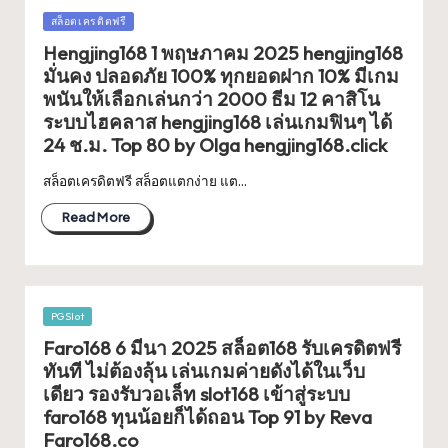
Posted
สล็อตเครดิตฟรี
in
Hengjing168 1 พฤษภาคม 2025 hengjing168
มั่นคง ปลอดภัย 100% ทุกยอดฝาก 10% มีเกม
พนันให้เลือกเล่นกว่า 2000 ธีม 12 คาสิโน
ระบบไฮคลาส hengjing168 เล่นเกมฟินๆ ได้
24 ช.ม. Top 80 by Olga hengjing168.click
สล็อตเครดิตฟรี สล็อตแตกง่าย แต…
Read More
Posted
PGSlot
in
Faro168 6 มีนา 2025 สล็อต168 รับเครดิตฟรี
ทันที ไม่ต้องลุ้น เล่นเกมค่ายดังได้ในเว็บ
เดียว รองรับวอเล็ท slot168 เข้าสู่ระบบ
faro168 ทุนน้อยก็ได้ถอน Top 91 by Reva
Faro168.co