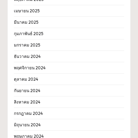
เมษายน 2025
มีนาคม 2025
กุมภาพันธ์ 2025
มกราคม 2025
ธันวาคม 2024
พฤศจิกายน 2024
ตุลาคม 2024
กันยายน 2024
สิงหาคม 2024
กรกฎาคม 2024
มิถุนายน 2024
พฤษภาคม 2024