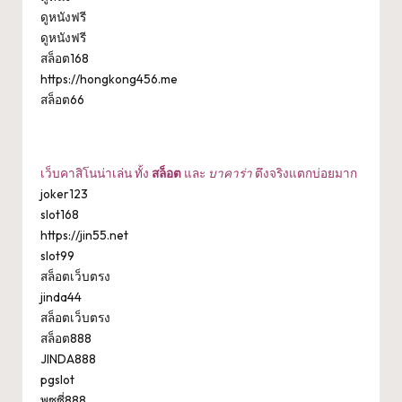
ดูหนังฟรี
ดูหนังฟรี
สล็อต168
https://hongkong456.me
สล็อต66
เว็บคาสิโนน่าเล่น ทั้ง
สล็อต
และ
บาคาร่า
ตึงจริงแตกบ่อยมาก
joker123
slot168
https://jin55.net
slot99
สล็อตเว็บตรง
jinda44
สล็อตเว็บตรง
สล็อต888
JINDA888
pgslot
พุซซี่888