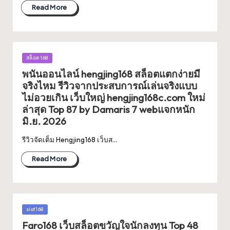
Read More
Posted
สล็อต168
in
พนันออนไลน์ hengjing168 สล็อตแตกง่ายมี
จริงไหม รีวิวจากประสบการณ์เล่นจริงแบบ
ไม่อวยเกิน เว็บใหญ่ hengjing168c.com ใหม่
ล่าสุด Top 87 by Damaris 7 webแจกหนัก
มิ.ย. 2026
รีวิวจัดเต็ม Hengjing168 เว็บส…
Read More
Posted
slot168
in
Faro168 เว็บสล็อตขวัญใจนักลงทุน Top 48