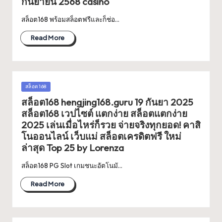
กันยายน 2568 casino
สล็อต168 พร้อมสล็อตฟรีและก็ช่อ…
Read More
Posted
สล็อต168
in
สล็อต168 hengjing168.guru 19 กันยา 2025
สล็อต168 เวปไซต์ แตกง่าย สล็อตแตกง่าย
2025 เล่นเมื่อไหร่ก็รวย จ่ายจริงทุกยอด! คาสิ
โนออนไลน์ เว็บแม่ สล็อตเครดิตฟรี ใหม่
ล่าสุด Top 25 by Lorenza
สล็อต168 PG Slot เกมชนะอัตโนมั…
Read More