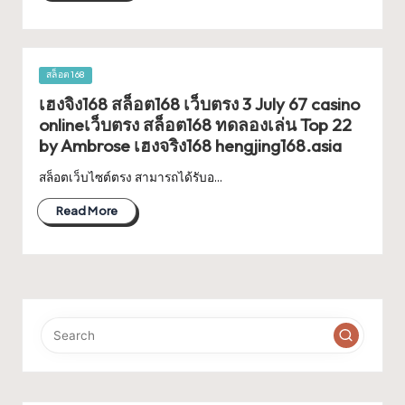
Posted
สล็อต168
in
เฮงจิง168 สล็อต168 เว็บตรง 3 July 67 casino
onlineเว็บตรง สล็อต168 ทดลองเล่น Top 22
by Ambrose เฮงจริง168 hengjing168.asia
สล็อตเว็บไซต์ตรง สามารถได้รับอ…
Read More