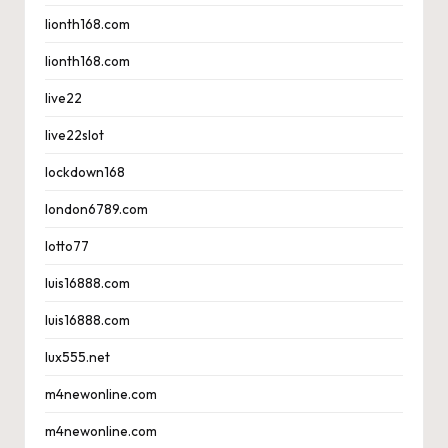
lionth168.com
lionth168.com
live22
live22slot
lockdown168
london6789.com
lotto77
luis16888.com
luis16888.com
lux555.net
m4newonline.com
m4newonline.com