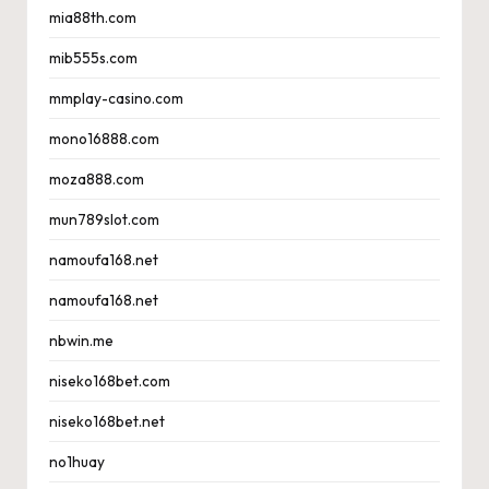
mia88th.com
mib555s.com
mmplay-casino.com
mono16888.com
moza888.com
mun789slot.com
namoufa168.net
namoufa168.net
nbwin.me
niseko168bet.com
niseko168bet.net
no1huay