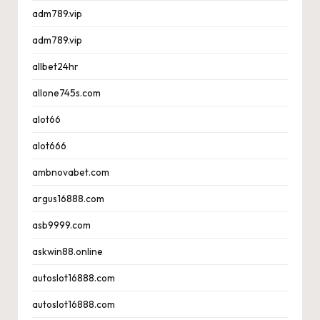
adm789.vip
adm789.vip
allbet24hr
allone745s.com
alot66
alot666
ambnovabet.com
argus16888.com
asb9999.com
askwin88.online
autoslot16888.com
autoslot16888.com