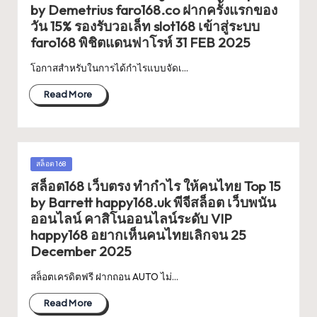
by Demetrius faro168.co ฝากครั้งแรกของ
วัน 15% รองรับวอเล็ท slot168 เข้าสู่ระบบ
faro168 พิชิตแดนฟาโรห์ 31 FEB 2025
โอกาสสำหรับในการได้กำไรแบบจัดเ…
Read More
Posted
สล็อต168
in
สล็อต168 เว็บตรง ทำกำไร ให้คนไทย Top 15
by Barrett happy168.uk พีจีสล็อต เว็บพนัน
ออนไลน์ คาสิโนออนไลน์ระดับ VIP
happy168 อยากเห็นคนไทยเลิกจน 25
December 2025
สล็อตเครดิตฟรี ฝากถอน AUTO ไม่…
Read More