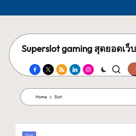
Superslot gaming สุดยอดเว็บ
facebook.com
twitter.com
rss.com
linkedin.com
instagram.com
Home
Slot
Posted
Slot