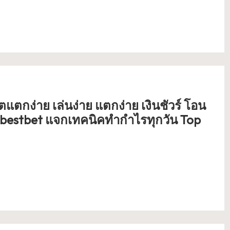
ตแตกง่าย เล่นง่าย แตกง่าย เงินชัวร์ โอน
ต bestbet แจกเทคนิคทำกำไรทุกวัน Top