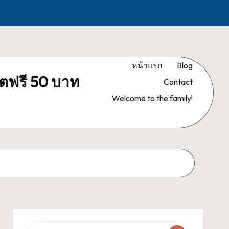
หน้าแรก
Blog
ิตฟรี 50 บาท
Contact
Welcome to the family!