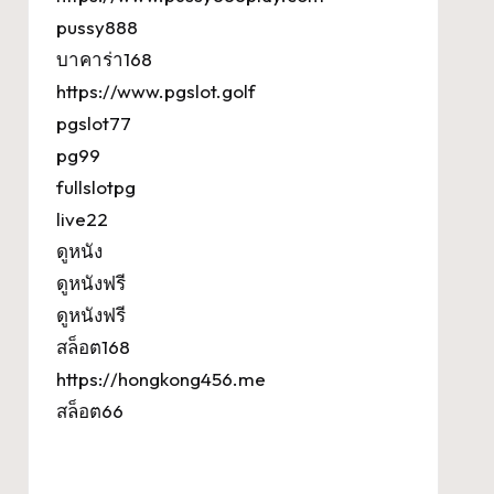
pussy888
บาคาร่า168
https://www.pgslot.golf
pgslot77
pg99
fullslotpg
live22
ดูหนัง
ดูหนังฟรี
ดูหนังฟรี
สล็อต168
https://hongkong456.me
สล็อต66