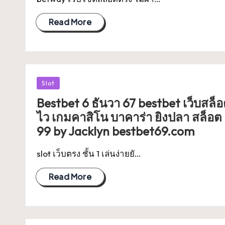
Read More
Posted
Slot
in
Bestbet 6 ธันวา 67 bestbet เว็บสล็อ
ไว เกมคาสิโน บาคาร่า ยิงปลา สล็อ
99 by Jacklyn bestbet69.com
slot เว็บตรง ชั้น 1 เล่นง่ายยั…
Read More