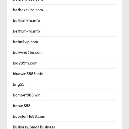
betboxclubs.com
betflixtikto.info
betflixtikto.info
betm4vip.com
betwin6666.com
bio285th.com
bluewin8888.info
bng55
bombet888.win
bonus888
boonlert1688.com
Business, Small Business