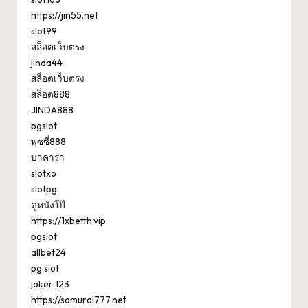
https://jin55.net
slot99
สล็อตเว็บตรง
jinda44
สล็อตเว็บตรง
สล็อต888
JINDA888
pgslot
พุซซี่888
บาคาร่า
slotxo
slotpg
ดูหนังโป๊
https://1xbetth.vip
pgslot
allbet24
pg slot
joker 123
https://samurai777.net