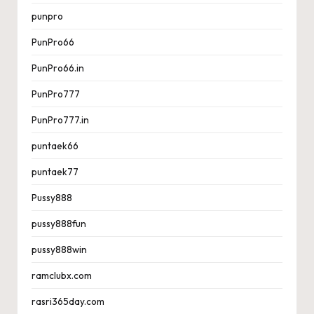
punpro
PunPro66
PunPro66.in
PunPro777
PunPro777.in
puntaek66
puntaek77
Pussy888
pussy888fun
pussy888win
ramclubx.com
rasri365day.com