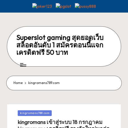
Superslot gaming สุดยอดเว็บ
สล็อตอันดับ 1 สมัครตอนนี้แจก
เครดิตฟรี 50 บาท
Home
kingromans789.com
Posted
kingromans789.com
in
kingromans เข้าสู่ระบบ 18 กรกฎาคม