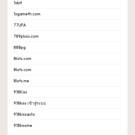
1xbit
1xgameth.com
77UFA
789pluss.com
888pg
8lots.com
8lots.com
8lots.me
918Kiss
918kiss เข้าสู่ระบบ
918kissauto
918kissme