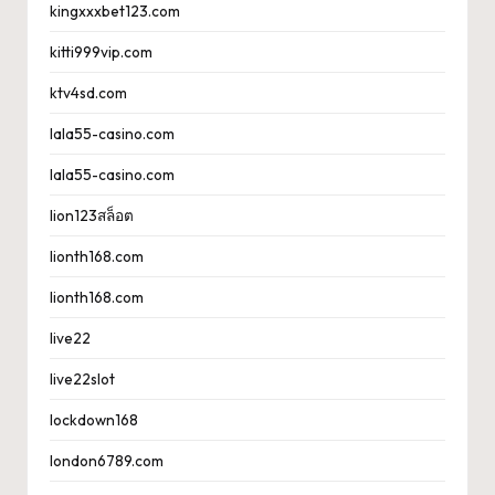
kingxxxbet123.com
kitti999vip.com
ktv4sd.com
lala55-casino.com
lala55-casino.com
lion123สล็อต
lionth168.com
lionth168.com
live22
live22slot
lockdown168
london6789.com