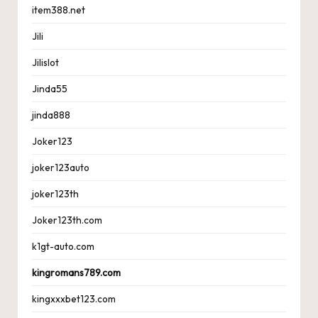
item388.net
Jili
Jilislot
Jinda55
jinda888
Joker123
joker123auto
joker123th
Joker123th.com
k1gt-auto.com
kingromans789.com
kingxxxbet123.com