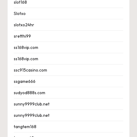
slot168
Slotxo
slotxo24hr
sretthi99
ss168vip.com
ss168vip.com
ssc915casino.com
ssgame666
sudyod888s.com
sunny9999club.net
sunny9999club.net
tangtem168