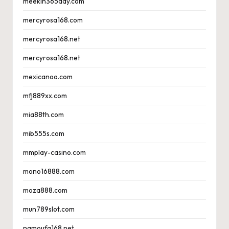
meekin365day.com
mercyrosa168.com
mercyrosa168.net
mercyrosa168.net
mexicanoo.com
mfj889xx.com
mia88th.com
mib555s.com
mmplay-casino.com
mono16888.com
moza888.com
mun789slot.com
namoufa168.net