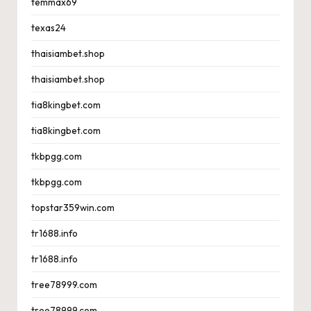
temmax69
texas24
thaisiambet.shop
thaisiambet.shop
tia8kingbet.com
tia8kingbet.com
tkbpgg.com
tkbpgg.com
topstar359win.com
tr1688.info
tr1688.info
tree78999.com
tree78999.com