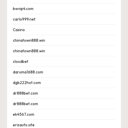
bwvip4.com
carlo999.net
Casino
chinatown888.win
chinatown888.win
cloudbet
daruma1688.com
dgb222hot.com
dr888bet.com
dr888bet.com
ek4567.com
erisauto.site