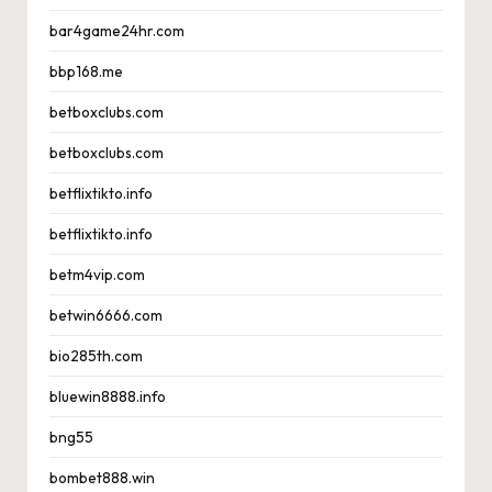
bar4game24hr.com
bbp168.me
betboxclubs.com
betboxclubs.com
betflixtikto.info
betflixtikto.info
betm4vip.com
betwin6666.com
bio285th.com
bluewin8888.info
bng55
bombet888.win