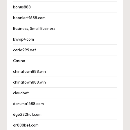
bonus888
boonlert1688.com
Business, Small Business
bwvip4.com
carlo999.net
Casino
chinatown888.win
chinatown888.win
cloudbet
daruma1688.com
dgb222hot.com
dr888bet.com