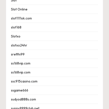
Slot
Slot Online
slot1111ok.com
slot168
Slotxo
slotxo24hr
sretthi99
ss168vip.com
ss168vip.com
ssc915casino.com
ssgame666
sudyod888s.com
sunny9999club.net