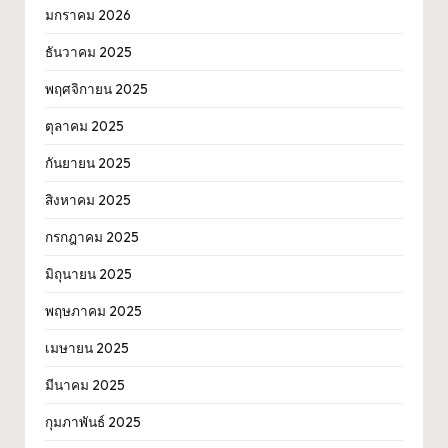
มกราคม 2026
ธันวาคม 2025
พฤศจิกายน 2025
ตุลาคม 2025
กันยายน 2025
สิงหาคม 2025
กรกฎาคม 2025
มิถุนายน 2025
พฤษภาคม 2025
เมษายน 2025
มีนาคม 2025
กุมภาพันธ์ 2025