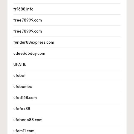
tr1688.info
tree78999.com
tree78999.com
tunder88express.com
udee365day.com
UFA11k
ufabet
ufabombx
ufad168.com
ufafox88
ufaheno88.com
ufam11.com