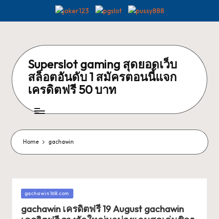
Superslot gaming สุดยอดเว็บ
สล็อตอันดับ 1 สมัครตอนนี้แจก
เครดิตฟรี 50 บาท
Home
gachawin
Posted
gachawin168.com
in
gachawin เครดิตฟรี 19 August gachawin