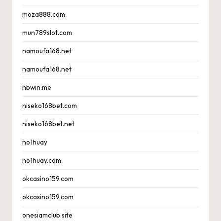
moza888.com
mun789slot.com
namoufa168.net
namoufa168.net
nbwin.me
niseko168bet.com
niseko168bet.net
no1huay
no1huay.com
okcasino159.com
okcasino159.com
onesiamclub.site